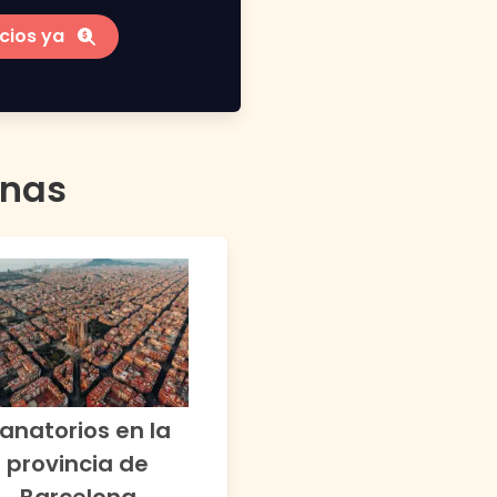
cios ya
anas
anatorios en la
provincia de
Barcelona