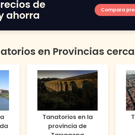
recios de
Compara pre
y ahorra
atorios en Provincias cerc
la
Tanatorios en la
T
ida
provincia de
Tarragona