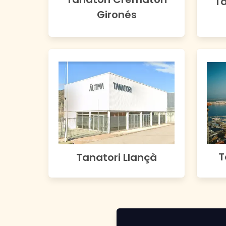
Ta
Gironés
T
Tanatori Llançà