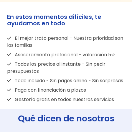
opciones para escoger, podremos
necesidades.
Como establecimiento abierto al público
contratar ese tanatorio a través de la
En caso de disponer de seguro de decesos,
está obligado a exponer sus tarifas y
funeraria propietaria, o bien a través de
En estos momentos difíciles, te
la mayoría de seguros incluyen la libre
ponerlas a disposición del consumidor o la
cualquier otra funeraria.
ayudamos en todo
elección de funeraria y tanatorio, pero hay
familia que lo solicite.
Si en la zona existen diferentes funerarias,
que consultar las condiciones de la póliza,
estas empresas no están obligadas a
porque en ocasiones, puede ser obligatorio
El mejor trato personal - Nuestra prioridad son
alquilar sus tanatorios a otras funerarias, ya
las familias
contratar la funeraria y/o tanatorio
que la familia tiene otras opciones para
definidos por la aseguradora.
Asesoramiento profesional - valoración 5☆
escoger.
Todos los precios al instante - Sin pedir
presupuestos
Todo incluido - Sin pagos online - Sin sorpresas
Paga con financiación a plazos
Gestoría gratis en todos nuestros servicios
Qué dicen de nosotros