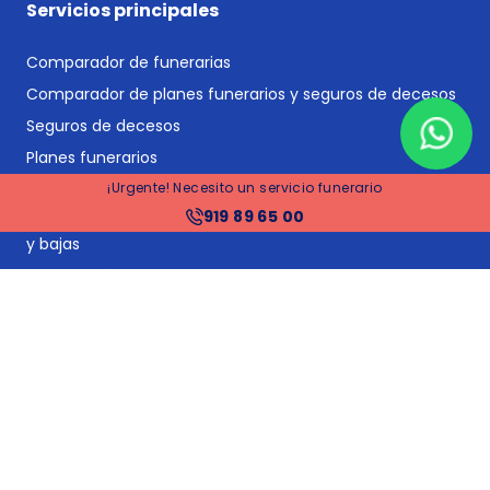
Servicios principales
Comparador de funerarias
Comparador de planes funerarios y seguros de decesos
Seguros de decesos
Planes funerarios
¡Urgente! Necesito un servicio funerario
Gestoría y asesoría jurídica post-defunción
919 89 65 00
Gestión de suministros y proveedores: cambios de titular
y bajas
Tramitación de herencias
Financiación
Precios funerarias Madrid
Precios funerarias Barcelona
Precios funerarias Valencia
Precios funerarias Sevilla
Tanatorios en España