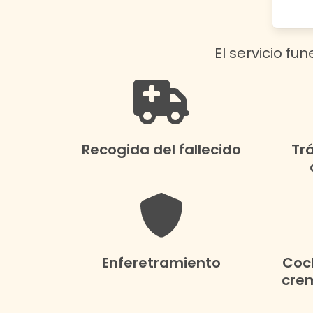
El servicio fu
Recogida del fallecido
Tr
Enferetramiento
Coch
crem