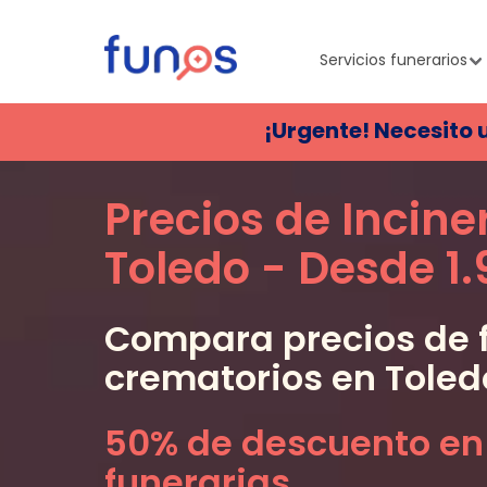
Servicios funerarios
¡Urgente! Necesito 
Precios de Incine
Toledo
- Desde
1
Compara precios de f
crematorios en
Toled
50% de descuento en
funerarias