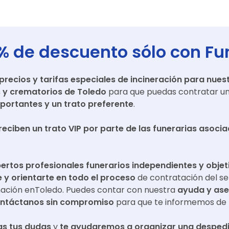
% de descuento sólo con Fu
ecios y tarifas especiales de incineración para nuest
s y crematorios de
Toledo
para que puedas contratar un 
portantes y un trato preferente
.
reciben un trato VIP por parte de las funerarias asoci
ertos profesionales funerarios independientes y objet
y orientarte en todo el proceso
de contratación del se
mación en
Toledo
. Puedes contar con nuestra
ayuda y as
ntáctanos sin compromiso
para que te informemos de 
s tus dudas
y
te ayudaremos a organizar una despedi