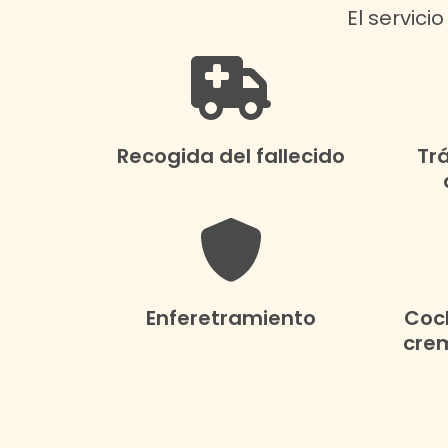
El servici
Recogida del fallecido
Tr
Enferetramiento
Coch
crem