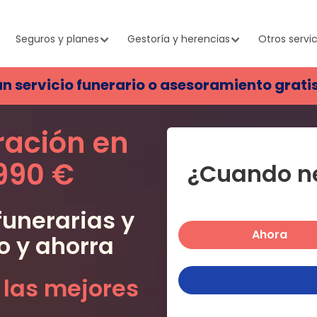
Seguros y planes
Gestoría y herencias
Otros servic
un servicio funerario o asesoramiento grati
ración en
.990 €
¿Cuando ne
unerarias y
Ahora
o
y ahorra
 las mejores