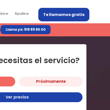
ios
Ayuda
Te llamamos gratis
s
Llama ya: 919 89 65 00
cesitas el servicio?
Próximamente
Ver precios