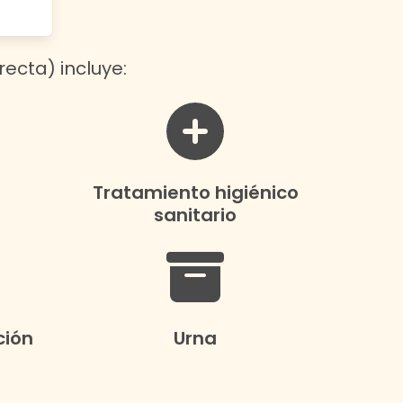
recta) incluye:
Tratamiento higiénico
sanitario
ción
Urna