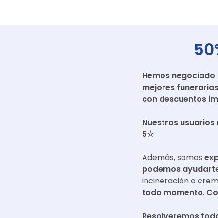
50
Hemos negociado pr
mejores funeraria
con descuentos im
Nuestros usuarios 
5☆
Además, somos
exp
podemos ayudarte 
incineración o cre
todo momento
.
Co
Resolveremos toda