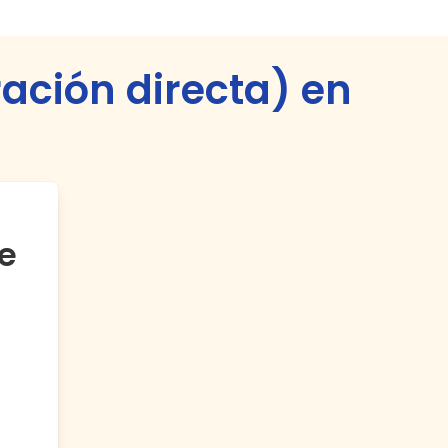
ración directa) en
e