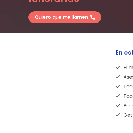
Quiero que me llamen
En es
El m
Ase
Todo
Todo
Pag
Gest