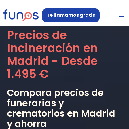
Te llamamos gratis
Precios de
Incineración en
Madrid
- Desde
1.495 €
Compara precios de
funerarias y
crematorios en
Madrid
y ahorra