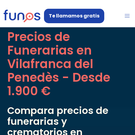
Te llamamos gratis
Precios de
Funerarias en
Vilafranca del
Penedès
- Desde
1.900 €
Compara precios de
funerarias y
crematorios en