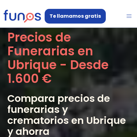
Te llamamos gratis
Precios de
Funerarias en
Ubrique
- Desde
1.600 €
Compara precios de
funerarias y
crematorios en
Ubrique
y ahorra