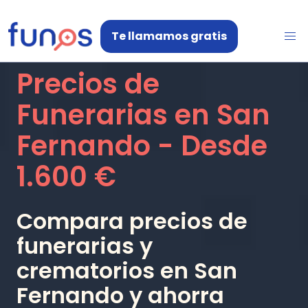
Te llamamos gratis
Precios de
Funerarias en
San
Fernando
- Desde
1.600 €
Compara precios de
funerarias y
crematorios en
San
Fernando
y ahorra