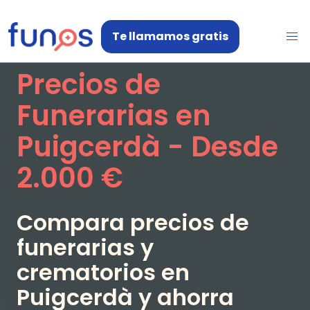
Te llamamos gratis
Precios de
Funerarias en
Puigcerdà
- Desde
2.000 €
Compara precios de
funerarias y
crematorios en
Puigcerdà
y ahorra