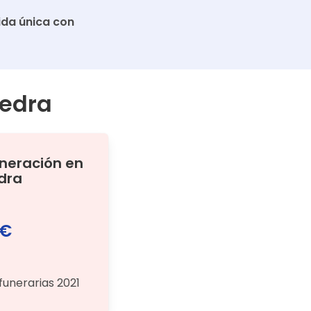
da única con
edra
ineración
en
dra
 €
funerarias 2021