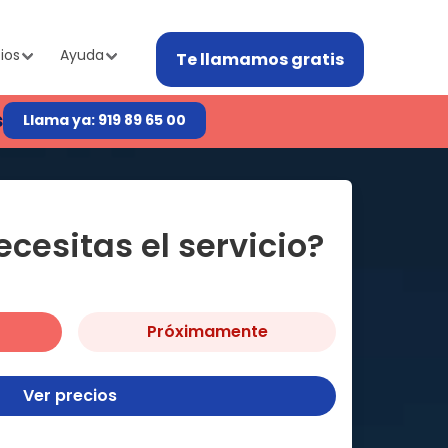
ios
Ayuda
Te llamamos gratis
s
Llama ya: 919 89 65 00
cesitas el servicio?
Próximamente
Ver precios