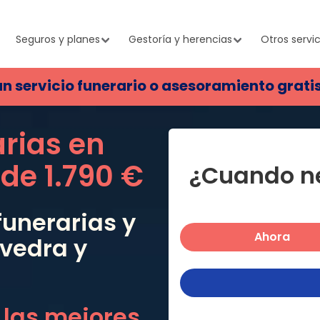
Seguros y planes
Gestoría y herencias
Otros servic
un servicio funerario o asesoramiento grati
arias en
sde
1.790 €
¿Cuando ne
unerarias y
Ahora
evedra
y
 las mejores