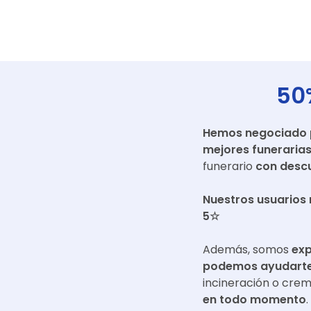
50
Hemos negociado pr
mejores funeraria
funerario
con descu
Nuestros usuarios 
5☆
Además, somos
exp
podemos ayudarte 
incineración o cre
en todo momento
.