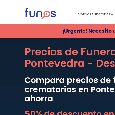
Servicios funerarios
¡Urgente! Necesito 
Precios de Funer
Pontevedra
- De
Compara precios de f
crematorios en
Pont
ahorra
50% de descuento en