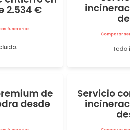
incinera
e 2.534 €
de
tas funerarias
Comparar serv
cluido.
Todo i
 premium de
Servicio c
edra desde
incinera
de
tas funerarias
Comparar serv