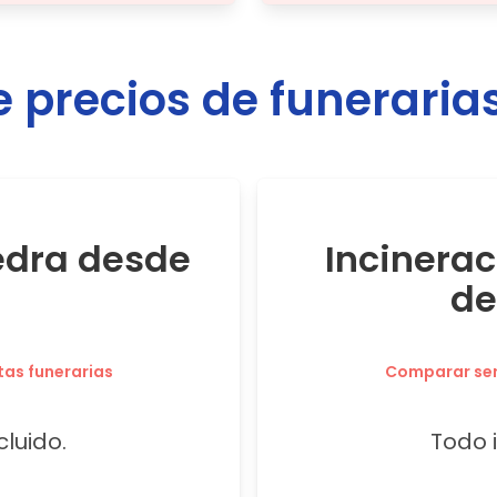
precios de funeraria
edra desde
Incinera
de
tas funerarias
Comparar serv
cluido.
Todo i