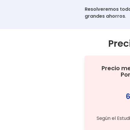
Resolveremos toda
grandes ahorros
.
Prec
Precio m
Po
6
Según el Estud