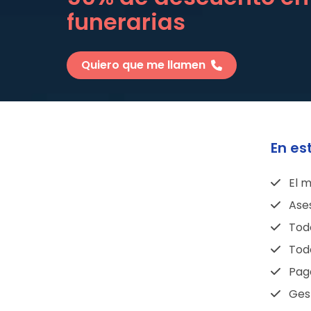
funerarias
Quiero que me llamen
En es
El m
Ase
Todo
Todo
Pag
Gest