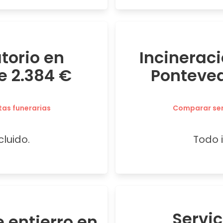
atorio en
Incineraci
e 2.384 €
Ponteved
tas funerarias
Comparar serv
cluido.
Todo i
Servi
 entierro en