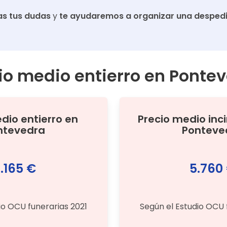
s tus dudas
y
te ayudaremos a organizar una despedi
io medio entierro en
Pontev
edio
entierro
en
Precio medio
inc
ntevedra
Ponteve
.165 €
5.760
io OCU funerarias 2021
Según el Estudio OCU 