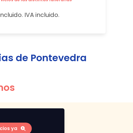
ncluido. IVA incluido.
ias de
Pontevedra
nos
cios ya