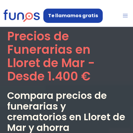
Te llamamos gratis
Precios de
Funerarias en
Lloret de Mar
-
Desde
1.400 €
Compara precios de
funerarias y
crematorios en
Lloret de
Mar
y ahorra