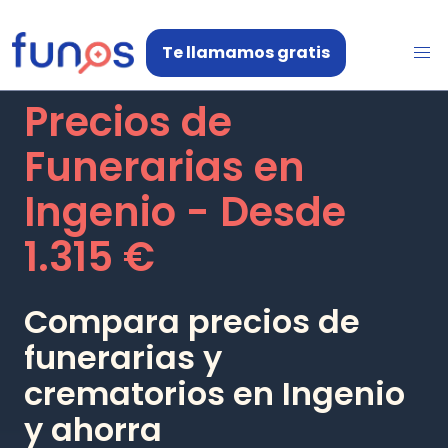
Te llamamos gratis
Precios de
Funerarias en
Ingenio
- Desde
1.315 €
Compara precios de
funerarias y
crematorios en
Ingenio
y ahorra