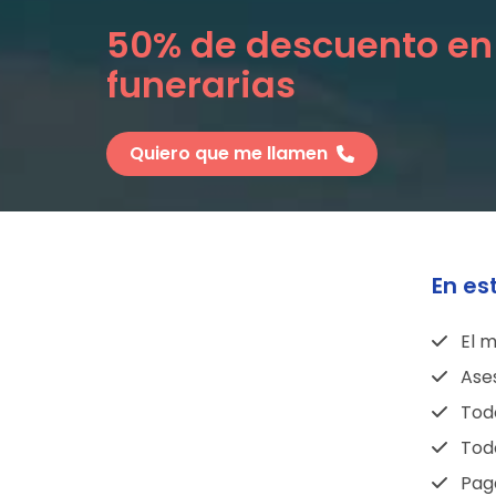
50% de descuento en
funerarias
Quiero que me llamen
En es
El m
Ase
Todo
Todo
Pag