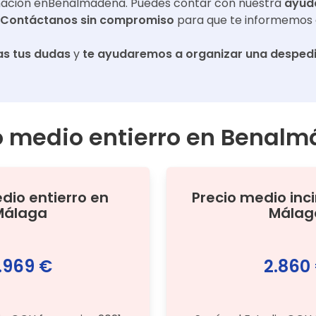
mación en
Benalmádena
. Puedes contar con nuestra
ayud
Contáctanos sin compromiso
para que te informemos 
s tus dudas
y
te ayudaremos a organizar una despedi
o medio entierro en
Benalm
edio
entierro
en
Precio medio
inc
Málaga
Málag
.969 €
2.860