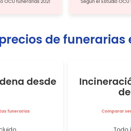
io OCU funerarias 2021
Según el Estudio OCU 
recios de funerarias
ádena desde
Incinerac
de
tas funerarias
Comparar serv
cluido.
Todo i