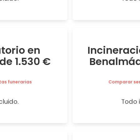
atorio en
Incineraci
e 1.530 €
Benalmád
tas funerarias
Comparar serv
cluido.
Todo i