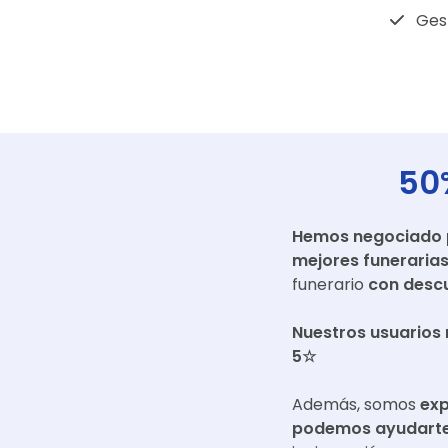
Gest
50
Hemos negociado pr
mejores funeraria
funerario
con descu
Nuestros usuarios 
5☆
Además, somos
exp
podemos ayudarte 