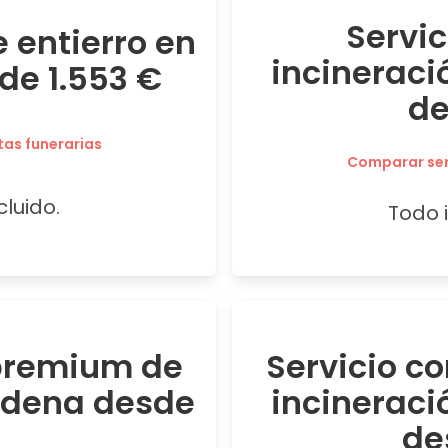
Servi
 entierro en
incinerac
e 1.553 €
de
tas funerarias
Comparar serv
cluido.
Todo i
 premium de
Servicio c
ádena desde
incinerac
de