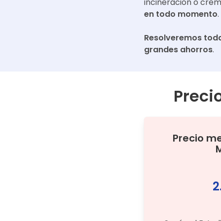
incineración o cre
en todo momento
.
Resolveremos toda
grandes ahorros
.
Preci
Precio m
2