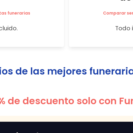
tas funerarias
Comparar serv
cluido.
Todo i
s de las mejores funerari
% de descuento solo con Fu