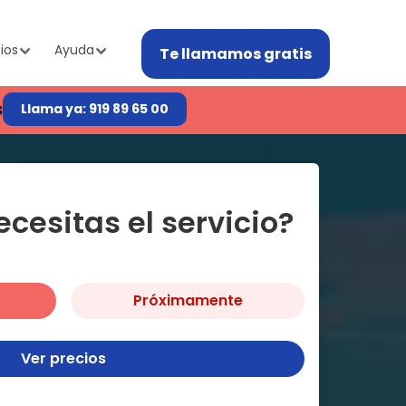
ios
Ayuda
Te llamamos gratis
s
Llama ya: 919 89 65 00
cesitas el servicio?
Próximamente
Ver precios