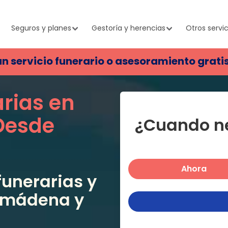
Seguros y planes
Gestoría y herencias
Otros servic
un servicio funerario o asesoramiento grati
arias en
Desde
¿Cuando ne
Ahora
unerarias y
lmádena
y