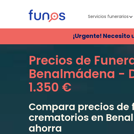
Servicios funerarios
¡Urgente! Necesito 
Precios de Funer
Benalmádena
- 
1.350 €
Compara precios de f
crematorios en
Bena
ahorra