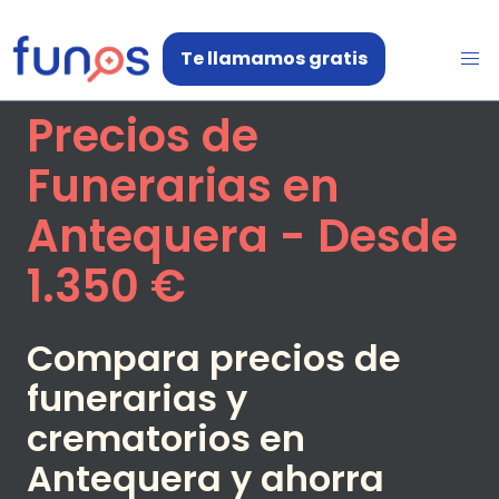
Te llamamos gratis
Precios de
Funerarias en
Antequera
- Desde
1.350 €
Compara precios de
funerarias y
crematorios en
Antequera
y ahorra