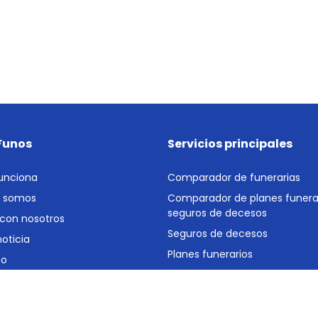
Funos
Servicios principales
unciona
Comparador de funerarias
s somos
Comparador de planes funerar
seguros de decesos
 con nosotros
Seguros de decesos
oticia
Planes funerarios
to
Gestoría y asesoría jurídica p
s y estudios
defunción
 tu negocio
Gestión de suministros y prov