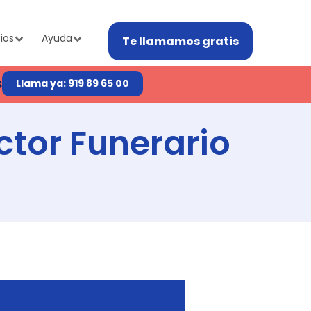
ios
Ayuda
Te llamamos gratis
s
Llama ya: 919 89 65 00
ctor Funerario