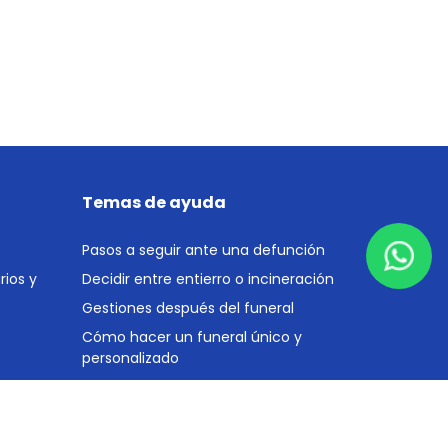
Temas de ayuda
Pasos a seguir ante una defunción
ios y
Decidir entre entierro o incineración
Gestiones después del funeral
Cómo hacer un funeral único y
personalizado
ost-
Cómo ahorrar en un funeral
Cómo financiar un funeral
eedores:
Ayudas públicas para pagar un funeral