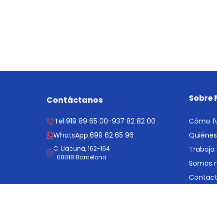
Sobre 
Contáctanos
Tel.
919 89 65 00
-
937 82 82 00
Cómo f
WhatsApp.
699 62 65 96
Quiéne
C. Llacuna, 162-164
Trabaja
08018 Barcelona
Somos n
Contac
Informe
Registra