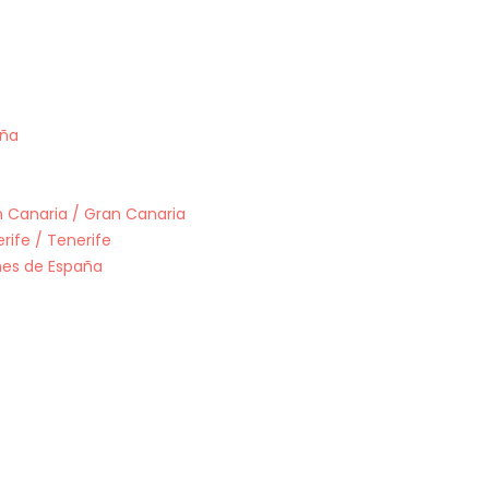
uña
n Canaria / Gran Canaria
rife / Tenerife
ones de España