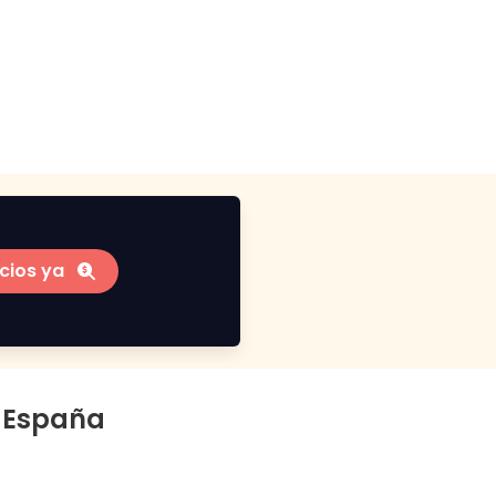
cios ya
e España