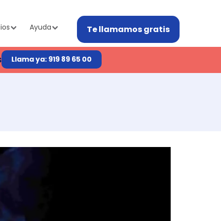
ios
Ayuda
Te llamamos gratis
s
Llama ya: 919 89 65 00