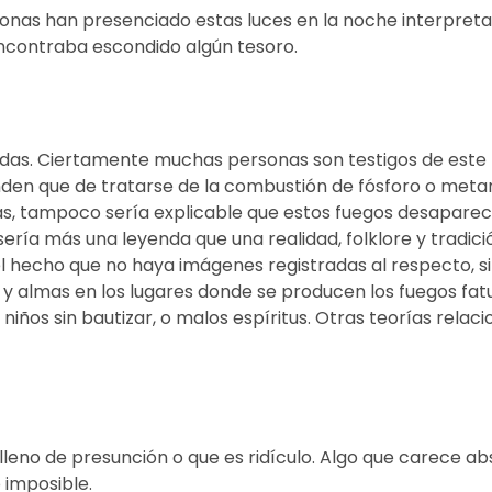
sonas han presenciado estas luces en la noche interpreta
ncontraba escondido algún tesoro.
das. Ciertamente muchas personas son testigos de este 
nden que de tratarse de la combustión de fósforo o metano
ás, tampoco sería explicable que estos fuegos desapareci
sería más una leyenda que una realidad, folklore y tradici
 hecho que no haya imágenes registradas al respecto, si 
 y almas en los lugares donde se producen los fuegos fatu
niños sin bautizar, o malos espíritus. Otras teorías relac
tá lleno de presunción o que es ridículo. Algo que carece 
 imposible.