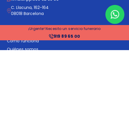
C. Llacuna, 162-164
08018 Barcelona
Sobre Funos
¡Urgente! Necesito un servicio funerario
919 89 65 00
Cómo funciona
Quiénes somos
Trabaja con nosotros
Somos noticia
Contacto
Informes y estudios
Registra tu negocio
Blog
Servicios principales
Comparador de funerarias