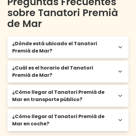
Preguntas Frecuentes
sobre Tanatori Premià
de Mar
¿Dónde está ubicado el Tanatori
Premià de Mar?
¿Cuál es el horario del Tanatori
C/ Rafael Casanova, 3, 08330, Premià de
Premià de Mar?
Mar.
¿Cómo llegar al Tanatori Premià de
De 8:00h a 21:00h los 365 días del año
Mar en transporte público?
¿Cómo llegar al Tanatori Premià de
Para llegar al
Tanatori de Premià de Mar
Mar en coche?
en Barcelona
, se puede acceder en
transporte público mediante la
líneas de