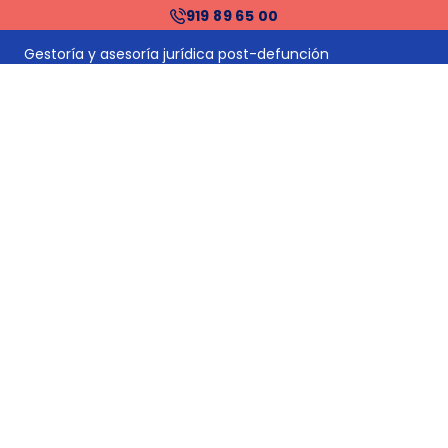
919 89 65 00
Planes funerarios
Gestoría y asesoría jurídica post-defunción
Gestión de suministros y proveedores: cambios de titular
y bajas
Tramitación de herencias
Financiación
Precios funerarias Madrid
Precios funerarias Barcelona
Precios funerarias Valencia
Precios funerarias Sevilla
Tanatorios en España
Tanatorios en Barcelona
Tanatorios en Madrid
Precios funerarias España
Precios incineración