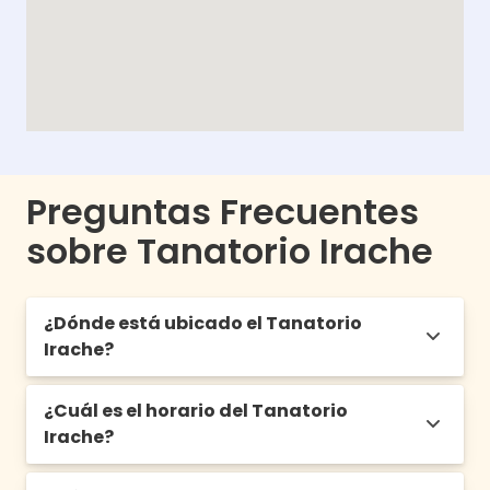
Preguntas Frecuentes
sobre Tanatorio Irache
¿Dónde está ubicado el Tanatorio
Irache?
¿Cuál es el horario del Tanatorio
C/ Monasterio de Irache, 60, 31011 Pamplona,
Irache?
Navarra