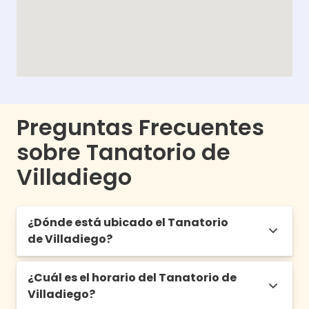
Preguntas Frecuentes
sobre Tanatorio de
Villadiego
¿Dónde está ubicado el Tanatorio
de Villadiego?
¿Cuál es el horario del Tanatorio de
Arrabal Plan Parcial Pp-1, 4-12, 09120
Villadiego?
Villadiego, Burgos