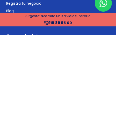
Registra tu negocio
Blog
¡Urgente! Necesito un servicio funerario
919 89 65 00
Servicios principales
Comparador de funerarias
Comparador de planes funerarios y seguros de decesos
Seguros de decesos
Planes funerarios
Gestoría y asesoría jurídica post-defunción
Gestión de suministros y proveedores: cambios de titular
y bajas
Tramitación de herencias
Financiación
Precios funerarias Madrid
Precios funerarias Barcelona