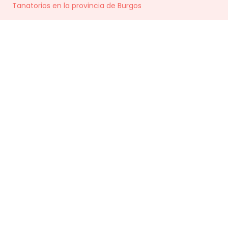
Tanatorios en la provincia de
Burgos
la BU-627 y la C-627 en dirección a Arrabal
Plan Parcial Pp-1 en Villadiego, recorriendo
19.3 km. Finalmente, gira a la izquierda para
seguir por Arrabal Plan Parcial Pp-1, vía que
te llevará al Tanatorio.