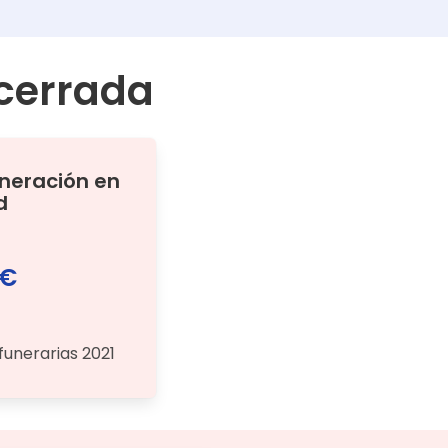
cerrada
ineración
en
d
 €
funerarias 2021