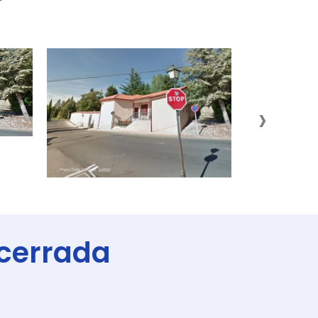
›
acerrada