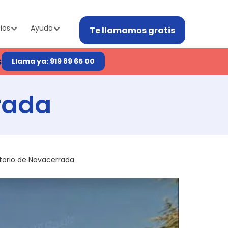
ios
Ayuda
Te llamamos gratis
s
Llama ya: 919 89 65 00
rada
torio de Navacerrada