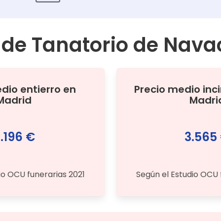
 de
Tanatorio de Nava
edio
entierro
en
Precio medio
inc
Madrid
Madri
.196 €
3.565
io OCU funerarias 2021
Según el Estudio OCU 