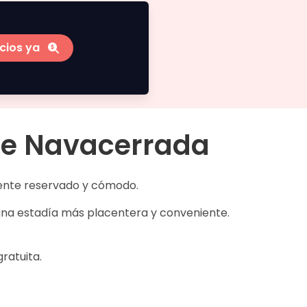
cios ya
de Navacerrada
iente reservado y cómodo.
una estadía más placentera y conveniente.
gratuita.