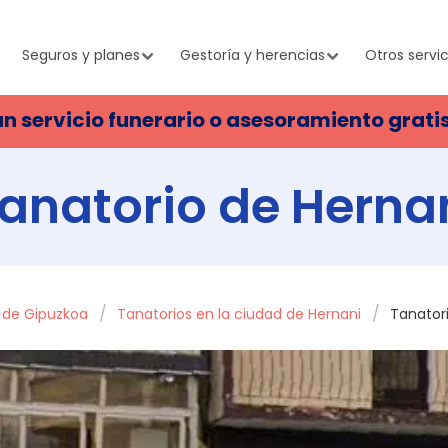
Seguros y planes
Gestoría y herencias
Otros servic
un servicio funerario o asesoramiento grati
anatorio de Herna
a de Gipuzkoa
Tanatorios en la ciudad de Hernani
Tanator