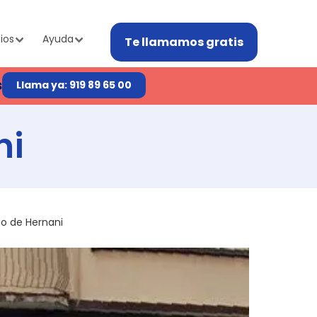
ios
Ayuda
Te llamamos gratis
s
Llama ya: 919 89 65 00
ni
io de Hernani