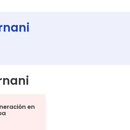
rnani
rnani
ineración
en
oa