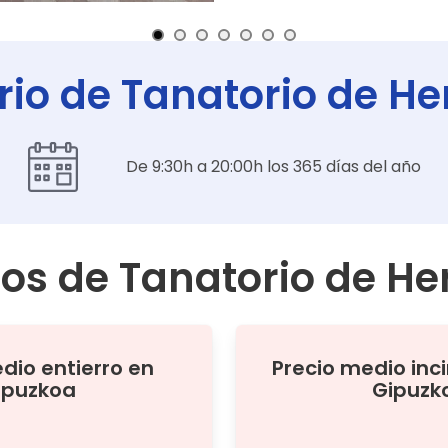
rio de Tanatorio de He
De 9:30h a 20:00h los 365 días del año
ios de
Tanatorio de He
edio
entierro
en
Precio medio
inc
ipuzkoa
Gipuzk