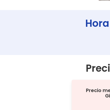
Hora
Prec
Precio m
G