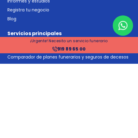
Informes y estudios
Registra tu negocio
Blog
Servicios principales
¡Urgente! Necesito un servicio funerario
Comparador de funerarias
919 89 65 00
Comparador de planes funerarios y seguros de decesos
Seguros de decesos
Planes funerarios
Gestoría y asesoría jurídica post-defunción
Gestión de suministros y proveedores: cambios de titular
y bajas
Tramitación de herencias
Financiación
Precios funerarias Madrid
Precios funerarias Barcelona