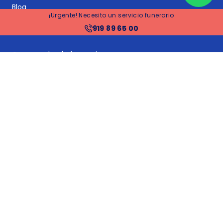
Blog
¡Urgente! Necesito un servicio funerario
919 89 65 00
Servicios principales
Comparador de funerarias
Comparador de planes funerarios y seguros de decesos
Seguros de decesos
Planes funerarios
Gestoría y asesoría jurídica post-defunción
Gestión de suministros y proveedores: cambios de titular
y bajas
Tramitación de herencias
Financiación
Precios funerarias Madrid
Precios funerarias Barcelona
Precios funerarias Valencia