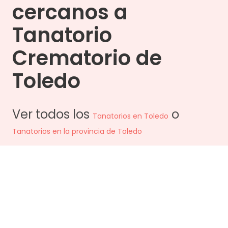
proporcionado en las instalaciones del
cercanos a
ubica a una distancia de 30 minutos a pie.
Tanatorio. Si te diriges desde el Centro de la
ciudad de Toledo el recorrido tomará
Tanatorio
aproximadamente 7 minutos.
Crematorio de
Toledo
Ver todos los
o
Tanatorios en
Toledo
Tanatorios en la provincia de
Toledo