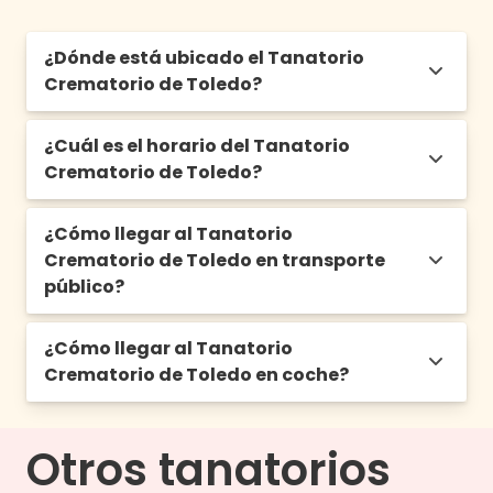
¿Dónde está ubicado el Tanatorio
Crematorio de Toledo?
¿Cuál es el horario del Tanatorio
P.º de San Eugenio, 0, 45003 Toledo
Crematorio de Toledo?
¿Cómo llegar al Tanatorio
24 hrs los 365 días del año
Crematorio de Toledo en transporte
público?
¿Cómo llegar al Tanatorio
Autobuses
: Línea L14. La estación Frente
Crematorio de Toledo en coche?
Cementerio Puerta Principal es la más
cercana al Tanatorio y se ubica a tan solo 2
minutos a pie del lugar.
Es viable desplazarse en
coche
y hacer uso
Otros tanatorios
Tren
: Línea AVANT. La estación de Tren de
del
estacionamiento privado
Toledo es la más cercana al Tanatorio y se