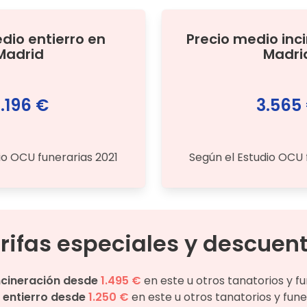
edio
entierro
en
Precio medio
inc
Madrid
Madri
.196 €
3.565
io OCU funerarias 2021
Según el Estudio OCU 
rifas especiales y descuen
ncineración desde
1.495 €
en este u otros tanatorios y f
entierro desde
1.250 €
en este u otros tanatorios y fune