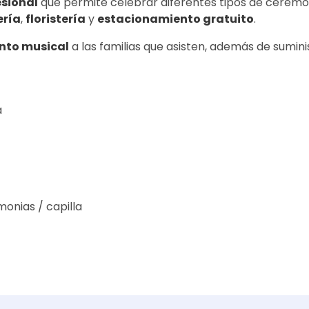
esional
que permite celebrar diferentes tipos de ceremonia
ería
,
floristería
y
estacionamiento gratuito
.
to musical
a las familias que asisten, además de sumin
a
monias / capilla