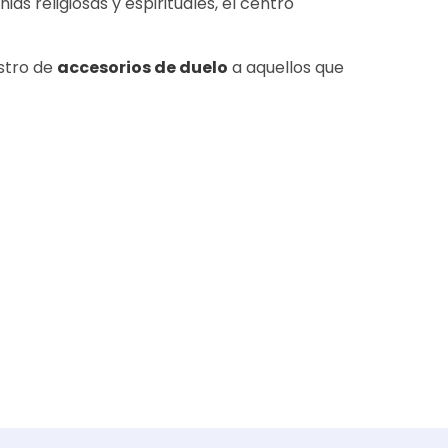
s religiosas y espirituales, el centro
istro de
accesorios de duelo
a aquellos que