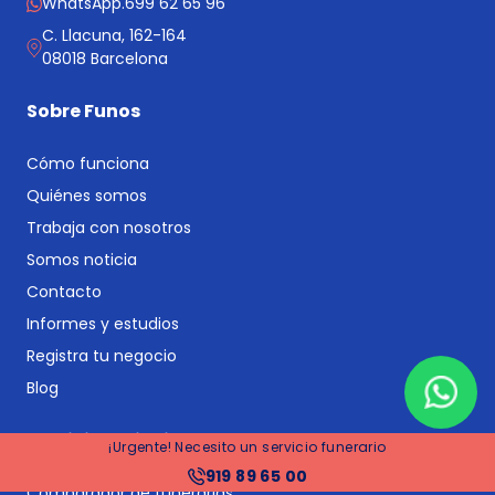
WhatsApp.
699 62 65 96
C. Llacuna, 162-164
08018 Barcelona
Sobre Funos
Cómo funciona
Quiénes somos
Trabaja con nosotros
Somos noticia
Contacto
Informes y estudios
Registra tu negocio
Blog
Servicios principales
¡Urgente! Necesito un servicio funerario
919 89 65 00
Comparador de funerarias