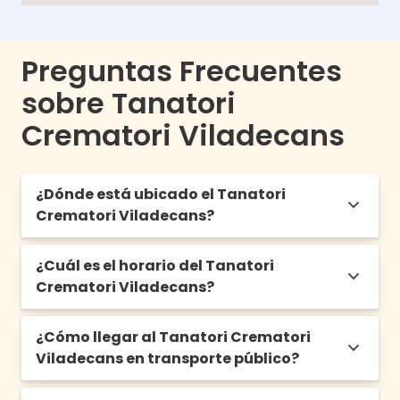
Preguntas Frecuentes
sobre Tanatori
Crematori Viladecans
¿Dónde está ubicado el Tanatori
Crematori Viladecans?
¿Cuál es el horario del Tanatori
Está ubicado a las afueras del municipio
Crematori Viladecans?
Viladecans, justo al lado del cementerio de
este en Carretera de Barcelona, C-245, nº
79, 08840 Viladecans, Barcelona.
¿Cómo llegar al Tanatori Crematori
De 8:00h a 21:00h los 365 días del año
Viladecans en transporte público?