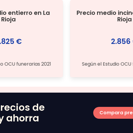
dio
entierro
en
La
Precio medio
inci
Rioja
Rioja
.825 €
2.856
io OCU funerarias 2021
Según el Estudio OCU 
recios de
Compara pre
y ahorra