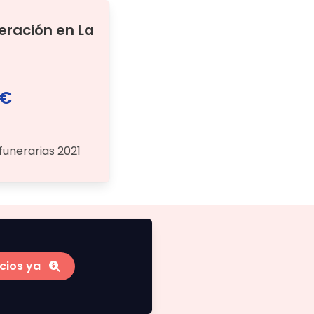
neración
en
La
 €
funerarias 2021
cios ya