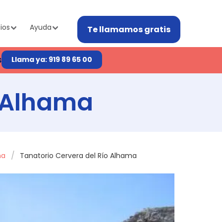
ios
Ayuda
Te llamamos gratis
s
Llama ya: 919 89 65 00
o Alhama
ma
Tanatorio Cervera del Río Alhama