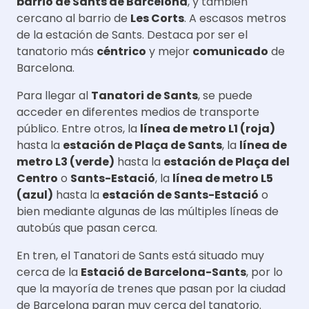
barrio de Sants de Barcelona
, y también
cercano al barrio de
Les Corts
. A escasos metros
de la estación de Sants. Destaca por ser el
tanatorio más
céntrico
y mejor
comunicado
de
Barcelona.
Para llegar al
Tanatori de Sants
, se puede
acceder en diferentes medios de transporte
público. Entre otros, la
línea de metro L1 (roja)
hasta la
estación de
Plaça de Sants
, la
línea de
metro L3 (
verde
)
hasta la
estación de Plaça del
Centro
o
Sants-Estació
, la
línea de metro L5
(azul)
hasta la
estación de
Sants-Estació
o
bien mediante algunas de las múltiples líneas de
autobús que pasan cerca.
En tren, el Tanatori de Sants está situado muy
cerca de la
Estació de Barcelona-Sants
, por lo
que la mayoría de trenes que pasan por la ciudad
de Barcelona paran muy cerca del tanatorio.