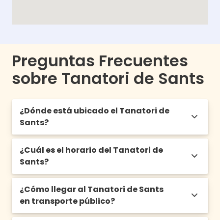
Preguntas Frecuentes
sobre Tanatori de Sants
¿Dónde está ubicado el Tanatori de
Sants?
¿Cuál es el horario del Tanatori de
El Tanatori de Sants se encuentra ubicado
Sants?
en el barrio de Sants de Barcelona, y
también cercano al barrio de Les Corts. A
escasos metros de la estación de Sants.
¿Cómo llegar al Tanatori de Sants
Su horario habitual es de 9:00h a 21:00h, los
Calle Comtes de Bell-Lloc, 76-78.
en transporte público?
365 días del año.